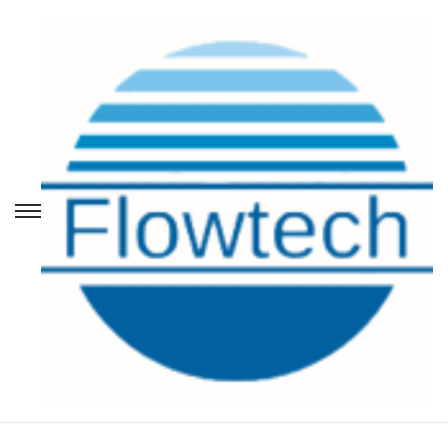
S
S
k
k
i
i
p
p
t
t
o
o
n
c
a
o
v
n